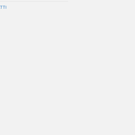
TTI
erest
ndividi