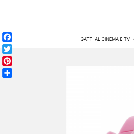
Vai
al
contenuto
GATTI AL CINEMA E TV
Facebook
Twitter
Pinterest
Condividi