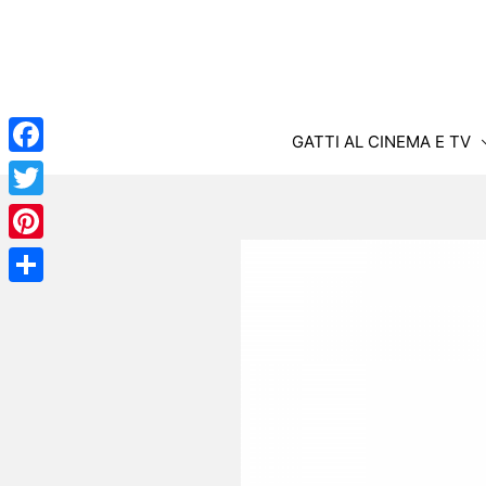
Vai
al
contenuto
GATTI AL CINEMA E TV
Facebook
Twitter
Pinterest
Condividi